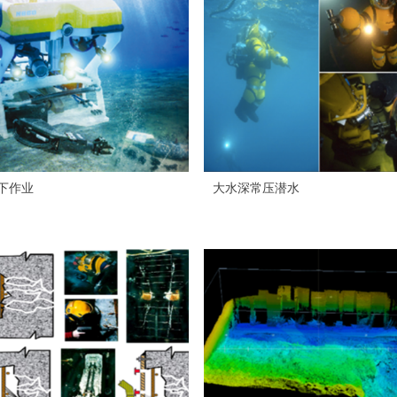
水下作业
大水深常压潜水